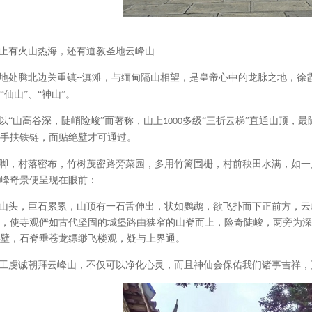
止有火山热海，还有道教圣地云峰山
地处腾北边关重镇
滇滩，与缅甸隔山相望，是皇帝心中的龙脉之地，徐
--
“仙山”、“神山”。
以
“山高谷深，陡峭险峻”而著称，山上
多级“三折云梯”直通山顶，
1000
手扶铁链，面贴绝壁才可通过。
脚，村落密布，竹树茂密路旁菜园，多用竹篱围栅，村前秧田水满，如一
峰奇景便呈现在眼前：
山头，巨石累累，山顶有一石舌伸出，状如鹦鹉，欲飞扑而下正前方，云
，使寺观俨如古代坚固的城堡路由狭窄的山脊而上，险奇陡峻，两旁为深
壁，石脊垂苍龙缥缈飞楼观，疑与上界通。
工虔诚朝拜云峰山，不仅可以净化心灵，而且神仙会保佑我们诸事吉祥，