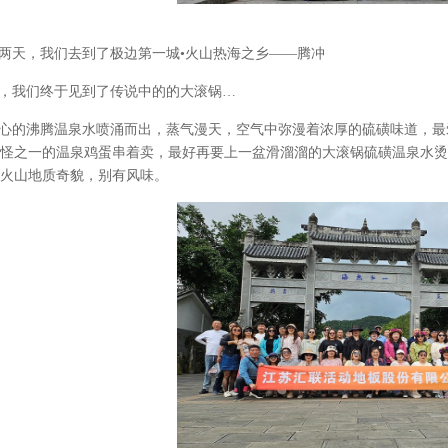
两天，我们去到了极边第一城
•火山热海之乡——腾冲
，我们终于见到了传说中的的大滚锅
…
心的沸腾温泉水喷涌而出，蒸气漫天，空气中弥漫着浓厚的硫磺味道，最
怪之一的温泉鸡蛋串着卖，最好再要上一盆滑溜溜的大滚锅硫磺温泉水烫
火山地质奇貌，别有风味。