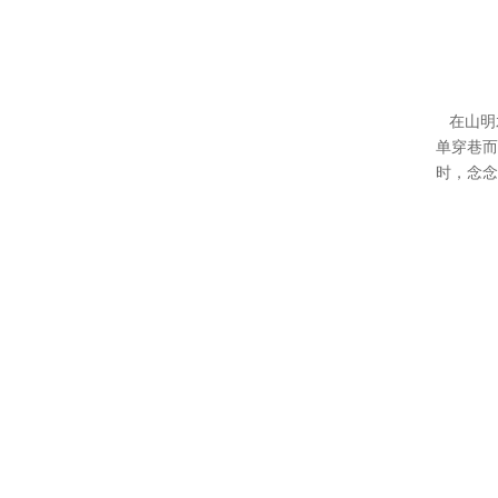
在山明
单穿巷而
时，念念