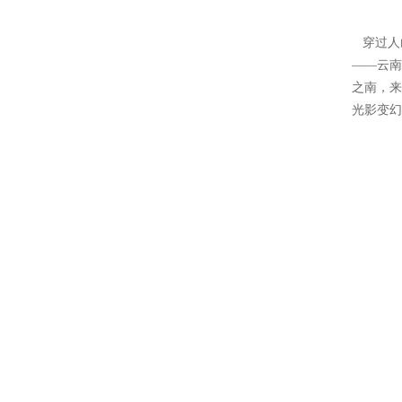
穿过人
——云南
之南，来
光影变幻