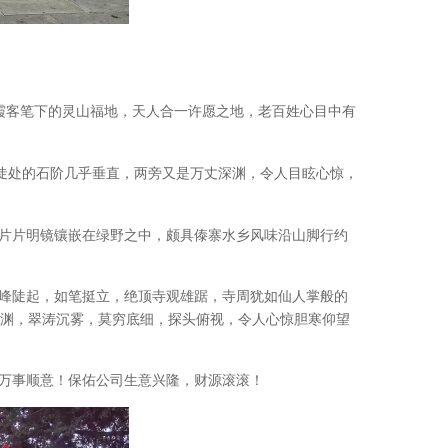
霞客笔下的灵山福地，天人合一许愿之地，老百姓心目中有
最陡处的石阶几乎垂直，两旁又是万丈深渊，令人目眩心惊，
片片明镜镶嵌在绿野之中，颇具傣寨水乡风味沿山脚行约
峰陡起，如笔挺立，绝顶寺观雄踞，寺周犹如仙人掌般的
渊，翠涛沉雾，莫穷底细，探头俯视，令人心惊胆寒仰望
万事顺意！保佑公司生意兴隆，财源滚滚！