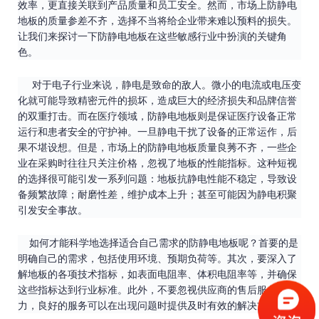
效率，更直接关联到产品质量和员工安全。然而，市场上防静电
地板的质量参差不齐，选择不当将给企业带来难以预料的损失。
让我们来探讨一下防静电地板在这些敏感行业中扮演的关键角
色。
对于电子行业来说，静电是致命的敌人。微小的电流或电压变
化就可能导致精密元件的损坏，造成巨大的经济损失和品牌信誉
的双重打击。而在医疗领域，防静电地板则是保证医疗设备正常
运行和患者安全的守护神。一旦静电干扰了设备的正常运作，后
果不堪设想。但是，市场上的防静电地板质量良莠不齐，一些企
业在采购时往往只关注价格，忽视了地板的性能指标。这种短视
的选择很可能引发一系列问题：地板抗静电性能不稳定，导致设
备频繁故障；耐磨性差，维护成本上升；甚至可能因为静电积聚
引发安全事故。
如何才能科学地选择适合自己需求的防静电地板呢？首要的是
明确自己的需求，包括使用环境、预期负荷等。其次，要深入了
解地板的各项技术指标，如表面电阻率、体积电阻率等，并确保
这些指标达到行业标准。此外，不要忽视供应商的售后服务能
力，良好的服务可以在出现问题时提供及时有效的解决方案。