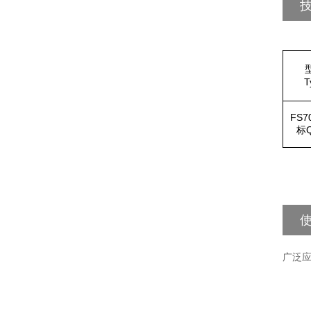
T
FS7
标
广泛