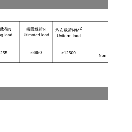
2
载荷N
极限载荷N
均布载荷N/M
防火性能
ng load
Ultimated load
Uniform load
国家A1级 
≥8850
2255
≥12500
Non-combustible 