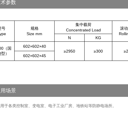
技术参数
集中载荷
型号
规格
滚动
Concentrated Load
ype
Size mm
Rolli
N
KG
602×602×40
00（国
≥2950
≥300
≥
Q型）
602×602×45
使用场景
应用于各类控制室、变电室、电子工业厂房、地铁站等防静电场所。