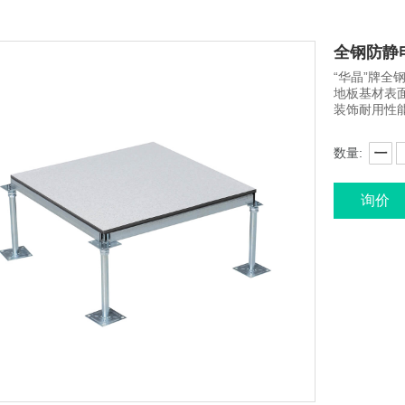
全钢防静
“华晶”牌
地板基材表
装饰耐用性
数量:
询价