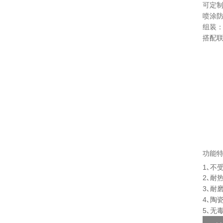
可定
喷涂
组装
搭配
功能
1､不
2､耐
3､耐
4､陶
5､无